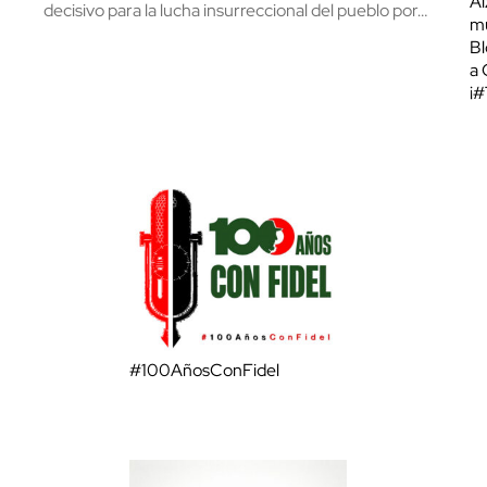
Al
decisivo para la lucha insurreccional del pueblo por…
mu
Bl
a 
¡
#100AñosConFidel