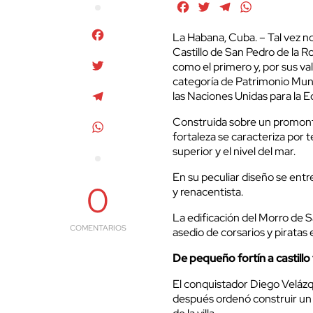
Facebook
Twitter
Telegram
WhatsApp
Facebook
La Habana, Cuba. – Tal vez n
Castillo de San Pedro de la 
Twitter
como el primero y, por sus va
categoría de Patrimonio Mund
Telegram
las Naciones Unidas para la 
Construida sobre un promontor
WhatsApp
fortaleza se caracteriza por 
superior y el nivel del mar.
En su peculiar diseño se entr
0
y renacentista.
La edificación del Morro de 
COMENTARIOS
asedio de corsarios y piratas e
De pequeño fortín a castillo
El conquistador Diego Velázq
después ordenó construir un 