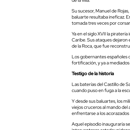
de la villa.
Su sucesor, Manuel de Rojas, 
baluarte resultaba ineficaz. 
tomada tres veces por corsari
Ya en el siglo XVII la piraterí
Caribe. Sus ataques dejaron 
de la Roca, que fue reconstr
Los gobernantes españoles q
fortificación, y ya a mediados
Testigo de la historia
Las baterías del Castillo de 
cuando puso en fuga a la esc
Y desde sus baluartes, los mili
viejos cruceros al mando del
enfrentarse a los acorazado
Aquel episodio inauguraría s