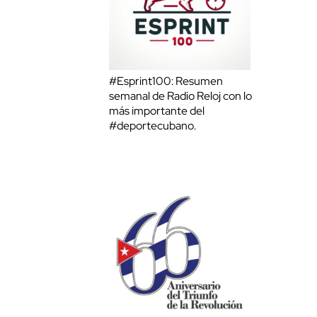
#Esprint100: Resumen
semanal de Radio Reloj con lo
más importante del
#deportecubano.