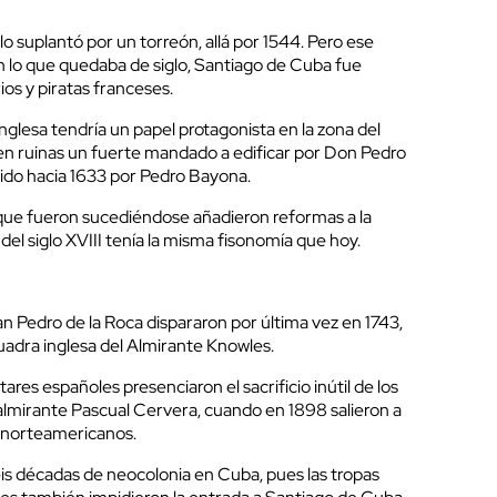
lo suplantó por un torreón, allá por 1544. Pero ese
En lo que quedaba de siglo, Santiago de Cuba fue
os y piratas franceses.
a inglesa tendría un papel protagonista en la zona del
en ruinas un fuerte mandado a edificar por Don Pedro
uido hacia 1633 por Pedro Bayona.
ue fueron sucediéndose añadieron reformas a la
 del siglo XVIII tenía la misma fisonomía que hoy.
San Pedro de la Roca dispararon por última vez en 1743,
uadra inglesa del Almirante Knowles.
tares españoles presenciaron el sacrificio inútil de los
 almirante Pascual Cervera, cuando en 1898 salieron a
s norteamericanos.
eis décadas de neocolonia en Cuba, pues las tropas