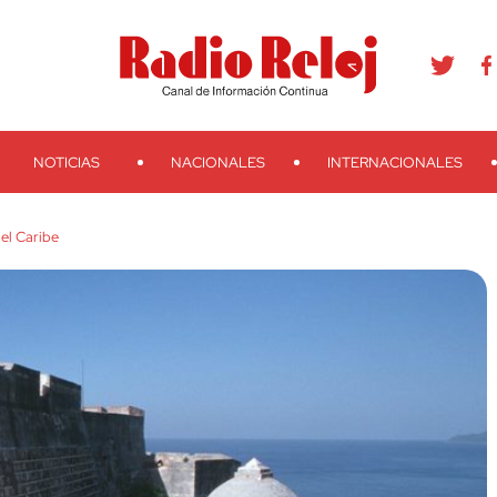
agram
Youtube
Telegram
Teveo
Ivoox
RSS
Search
NOTICIAS
NACIONALES
INTERNACIONALES
el Caribe