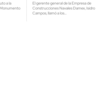
uto a la
El gerente general de la Empresa de
cerrar
el Monumento
Construcciones Navales Damex, Isidro
Campos, llamó a los…