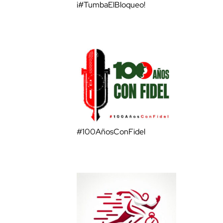
¡#TumbaElBloqueo!
#100AñosConFidel