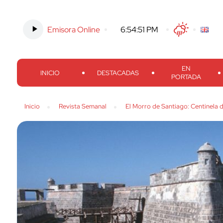
Emisora Online
-
6:54:52 PM
Twitter
Facebook
Threads
Inst
EN
INICIO
DESTACADAS
PORTADA
Inicio
Revista Semanal
El Morro de Santiago: Centinela d