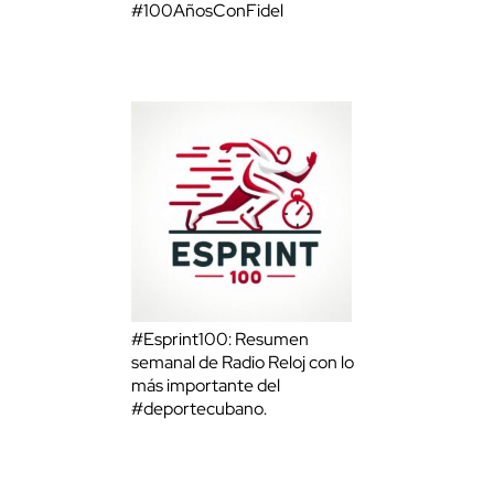
#100AñosConFidel
#Esprint100: Resumen
semanal de Radio Reloj con lo
más importante del
#deportecubano.