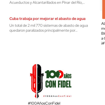
Acueductos y Alcantarillados en Pinar del Río,…
Cuba trabaja por mejorar el abasto de agua
Al
Un total de 2 mil 770 sistemas de abasto de agua
mu
quedaron paralizados principalmente por…
Bl
a 
¡
#100AñosConFidel