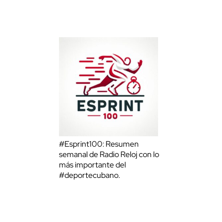
#Esprint100: Resumen
semanal de Radio Reloj con lo
más importante del
#deportecubano.