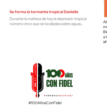
Se forma la tormenta tropical Danielle
Durante la mañana de hoy la depresión tropical
Al
número cinco que se localizaba sobre aguas…
mu
Bl
a 
¡
#100AñosConFidel