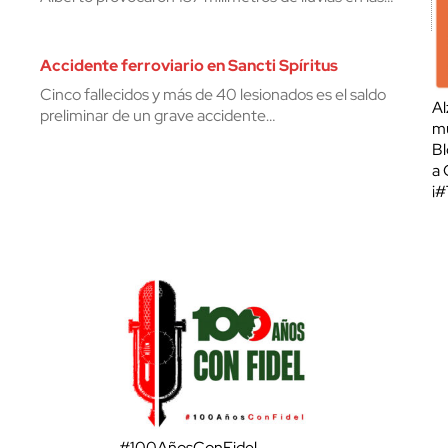
Accidente ferroviario en Sancti Spíritus
Cinco fallecidos y más de 40 lesionados es el saldo
Al
preliminar de un grave accidente…
mu
Bl
a 
¡
#100AñosConFidel