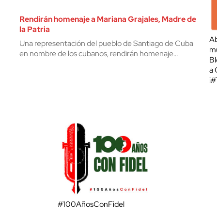
Rendirán homenaje a Mariana Grajales, Madre de
la Patria
Al
Una representación del pueblo de Santiago de Cuba
mu
en nombre de los cubanos, rendirán homenaje…
Bl
a 
¡
#100AñosConFidel