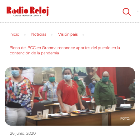
cerrar
Inicio
Noticias
Visión país
Pleno del PCC en Granma reconoce aportes del pueblo en la
contención de la pandemia
26 junio, 2020