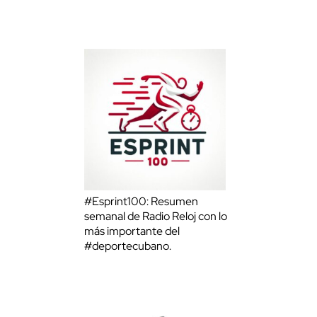
#Esprint100: Resumen
semanal de Radio Reloj con lo
más importante del
#deportecubano.