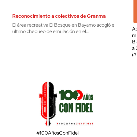
Reconocimiento a colectivos de Granma
El área recreativa El Bosque en Bayamo acogió el
Al
último chequeo de emulación en el…
mu
Bl
a 
¡
#100AñosConFidel