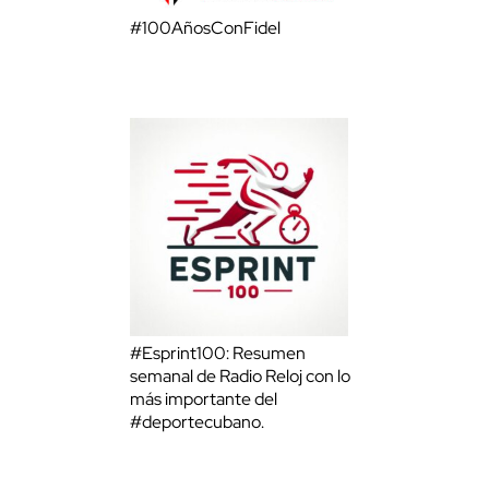
#100AñosConFidel
#Esprint100: Resumen
semanal de Radio Reloj con lo
más importante del
#deportecubano.