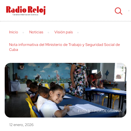
cerrar
Inicio
Noticias
Visión país
Nota informativa del Ministerio de Trabajo y Seguridad Social de
Cuba
TOMADA DE GRANMA
12 enero, 2026