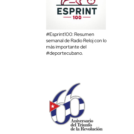
#Esprint100: Resumen
semanal de Radio Reloj con lo
más importante del
#deportecubano.