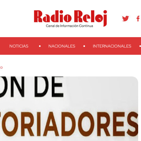
agram
Youtube
Telegram
Teveo
Ivoox
RSS
Search
NOTICIAS
NACIONALES
INTERNACIONALES
to