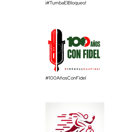
¡#TumbaElBloqueo!
#100AñosConFidel