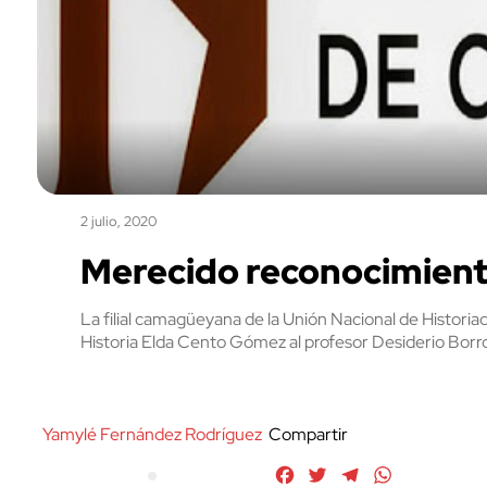
2 julio, 2020
Merecido reconocimien
La filial camagüeyana de la Unión Nacional de Historia
Historia Elda Cento Gómez al profesor Desiderio Borro
Yamylé Fernández Rodríguez
Compartir
Facebook
Twitter
Telegram
WhatsApp