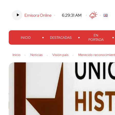
Emisora Online
-
6:29:32 AM
Twitter
Facebook
Threads
Inst
EN
INICIO
DESTACADAS
PORTADA
Inicio
Noticias
Visión país
Merecido reconocimien