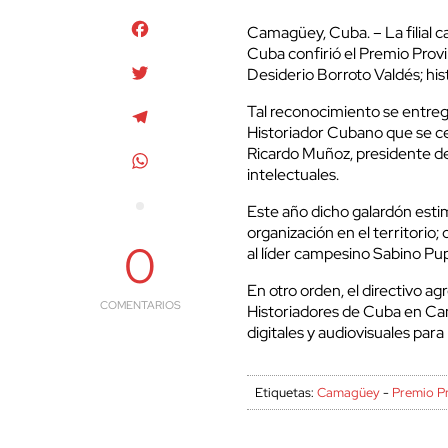
Facebook
Camagüey, Cuba. – La filial 
Cuba confirió el Premio Prov
Twitter
Desiderio Borroto Valdés; hi
Tal reconocimiento se entrega
Telegram
Historiador Cubano que se cele
Ricardo Muñoz, presidente de
WhatsApp
intelectuales.
Este año dicho galardón esti
organización en el territorio
0
al líder campesino Sabino Pup
En otro orden, el directivo ag
COMENTARIOS
Historiadores de Cuba en Ca
digitales y audiovisuales para
Etiquetas:
Camagüey
-
Premio Pr