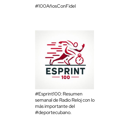
#100AñosConFidel
#Esprint100: Resumen
semanal de Radio Reloj con lo
más importante del
#deportecubano.