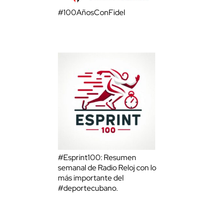
#100AñosConFidel
#Esprint100: Resumen
semanal de Radio Reloj con lo
más importante del
#deportecubano.