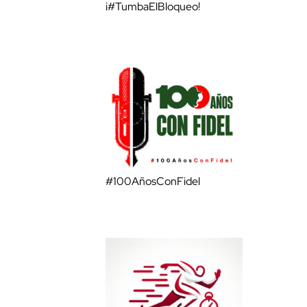
¡#TumbaElBloqueo!
#100AñosConFidel