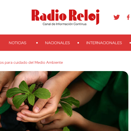
agram
Youtube
Telegram
Teveo
Ivoox
RSS
Search
NOTICIAS
NACIONALES
INTERNACIONALES
os para cuidado del Medio Ambiente