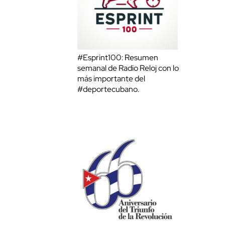
#Esprint100: Resumen
semanal de Radio Reloj con lo
más importante del
#deportecubano.