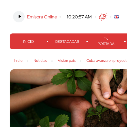
Emisora Online
-
10:20:58 AM
Twitter
Facebook
Threads
Inst
EN
INICIO
DESTACADAS
PORTADA
Inicio
Noticias
Visión país
Cuba avanza en proyect