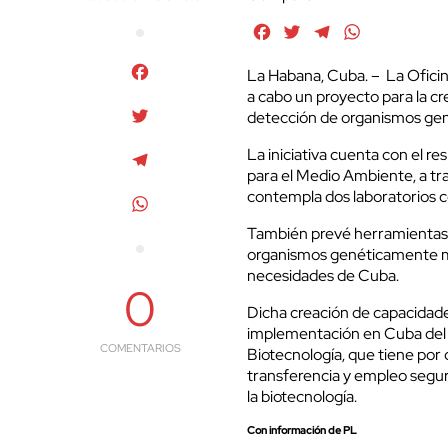
Facebook
Twitter
Telegram
WhatsApp
Facebook
La Habana, Cuba. – La Ofici
a cabo un proyecto para la cr
Twitter
detección de organismos ge
La iniciativa cuenta con el r
Telegram
para el Medio Ambiente, a tr
contempla dos laboratorios c
WhatsApp
También prevé herramientas,
organismos genéticamente mod
necesidades de Cuba.
0
Dicha creación de capacidade
implementación en Cuba del 
COMENTARIOS
Biotecnología, que tiene por o
transferencia y empleo segur
la biotecnología.
Con información de PL