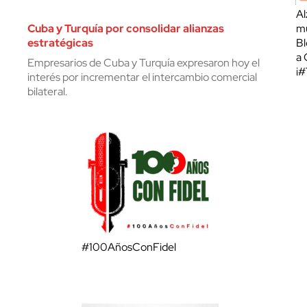
Al
Cuba y Turquía por consolidar alianzas
mu
estratégicas
Bl
a 
Empresarios de Cuba y Turquía expresaron hoy el
¡
interés por incrementar el intercambio comercial
bilateral.
#100AñosConFidel