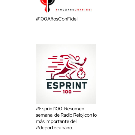
#100AñosConFidel
#Esprint100: Resumen
semanal de Radio Reloj con lo
más importante del
#deportecubano.