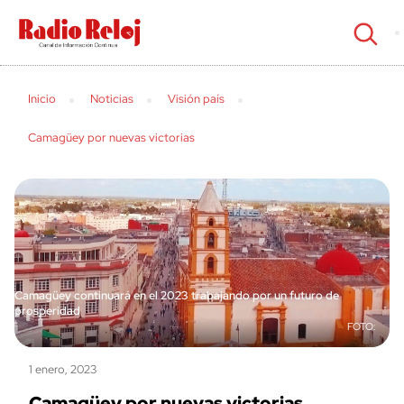
cerrar
Inicio
Noticias
Visión país
Camagüey por nuevas victorias
Camagüey continuará en el 2023 trabajando por un futuro de
prosperidad
1 enero, 2023
Camagüey por nuevas victorias