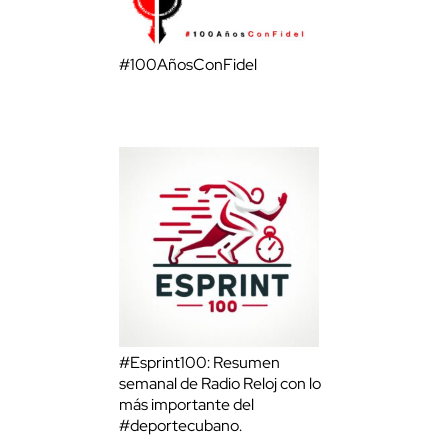
#100AñosConFidel
#Esprint100: Resumen
semanal de Radio Reloj con lo
más importante del
#deportecubano.