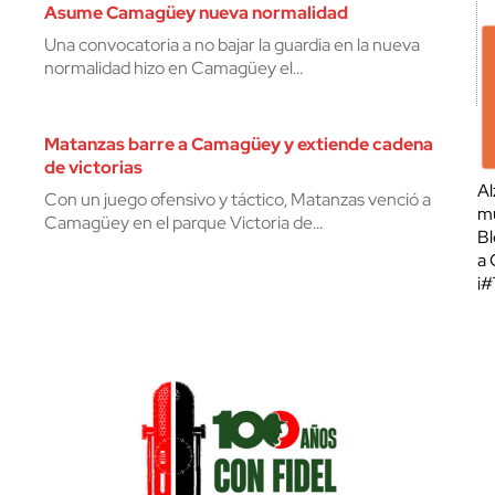
Asume Camagüey nueva normalidad
Una convocatoria a no bajar la guardia en la nueva
normalidad hizo en Camagüey el…
Matanzas barre a Camagüey y extiende cadena
de victorias
Al
Con un juego ofensivo y táctico, Matanzas venció a
mu
Camagüey en el parque Victoria de…
Bl
a 
¡