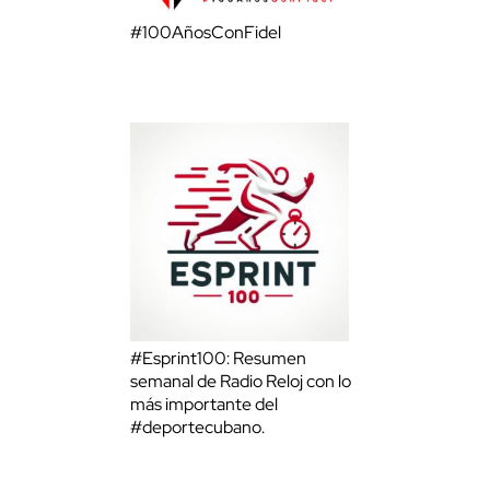
#100AñosConFidel
#Esprint100: Resumen
semanal de Radio Reloj con lo
más importante del
#deportecubano.