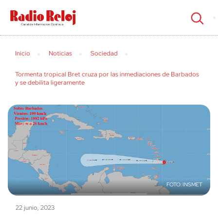
cerrar
Inicio
Noticias
Sociedad
Tormenta tropical Bret cruza por las inmediaciones de Barbados
y se debilita ligeramente
INSMET
22 junio, 2023