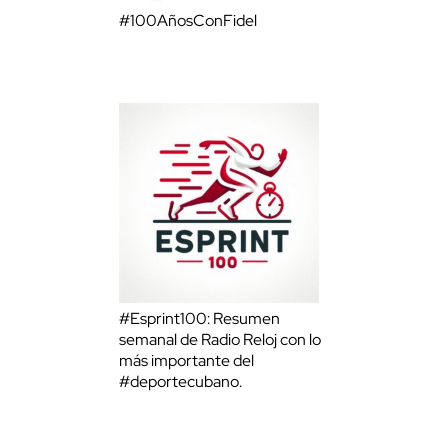
#100AñosConFidel
#Esprint100: Resumen
semanal de Radio Reloj con lo
más importante del
#deportecubano.