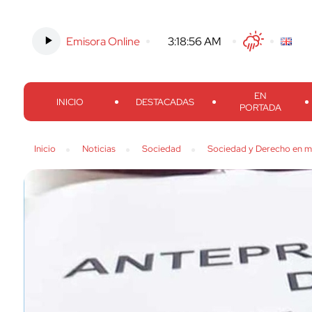
Emisora Online
-
3:18:57 AM
Twitter
Facebook
Threads
Inst
EN
INICIO
DESTACADAS
PORTADA
Inicio
Noticias
Sociedad
Sociedad y Derecho en m