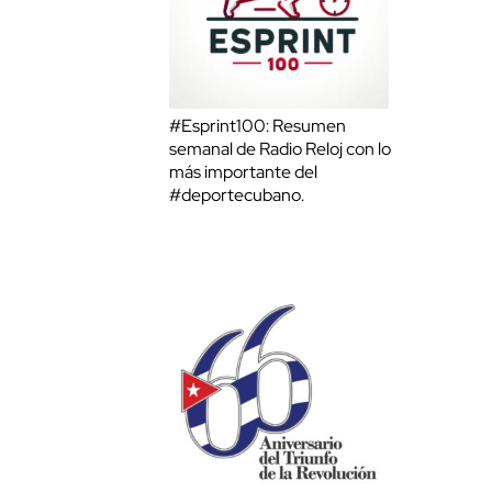
#Esprint100: Resumen
semanal de Radio Reloj con lo
más importante del
#deportecubano.