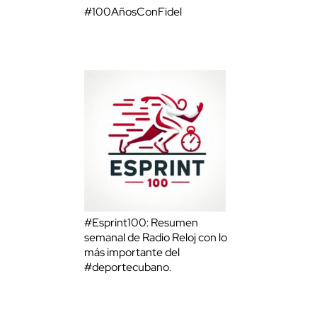
#100AñosConFidel
#Esprint100: Resumen
semanal de Radio Reloj con lo
más importante del
#deportecubano.