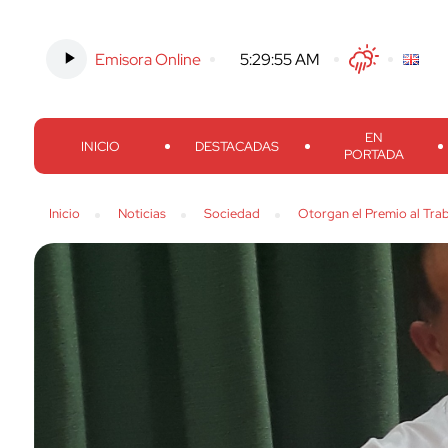
Emisora Online
-
5:29:56 AM
Twitter
Facebook
Threads
Inst
EN
INICIO
DESTACADAS
PORTADA
Inicio
Noticias
Sociedad
Otorgan el Premio al Tra