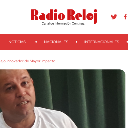
agram
Youtube
Telegram
Teveo
Ivoox
RSS
Search
NOTICIAS
NACIONALES
INTERNACIONALES
bajo Innovador de Mayor Impacto