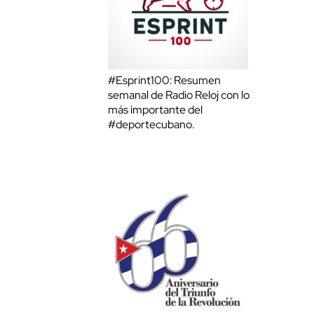
#Esprint100: Resumen
semanal de Radio Reloj con lo
más importante del
#deportecubano.