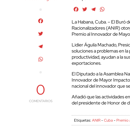
Facebook
Twitter
Telegram
WhatsApp
Facebook
La Habana, Cuba. – El Buró d
Racionalizadores (ANIR) otorg
Twitter
Premio al Innovador de Mayo
Lidier Águila Machado, Presid
Telegram
soluciones a problemas en la p
productividad, ayudan a la sus
WhatsApp
exportaciones.
El Diputado a la Asamblea Nac
Innovador de Mayor Impacto 
0
nacional del innovador que s
Añadió que las actividades en 
COMENTARIOS
del presidente de Honor de d
Etiquetas:
ANIR
-
Cuba
-
Premio 