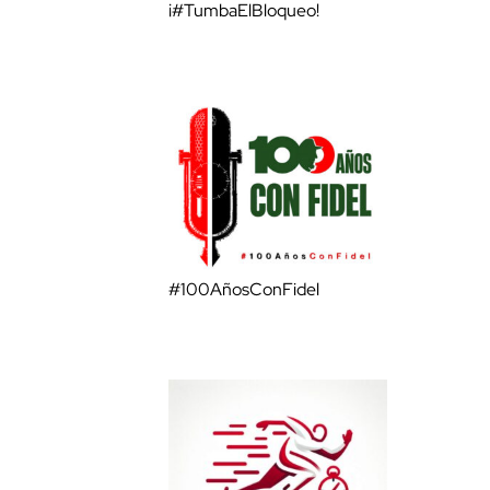
¡#TumbaElBloqueo!
#100AñosConFidel