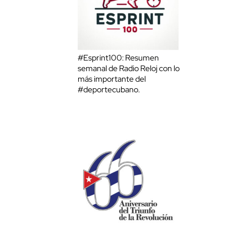
#Esprint100: Resumen
semanal de Radio Reloj con lo
más importante del
#deportecubano.