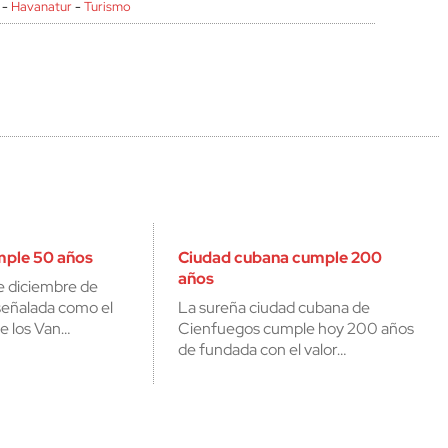
-
Havanatur
-
Turismo
mple 50 años
Ciudad cubana cumple 200
años
e diciembre de
señalada como el
La sureña ciudad cubana de
e los Van…
Cienfuegos cumple hoy 200 años
de fundada con el valor…