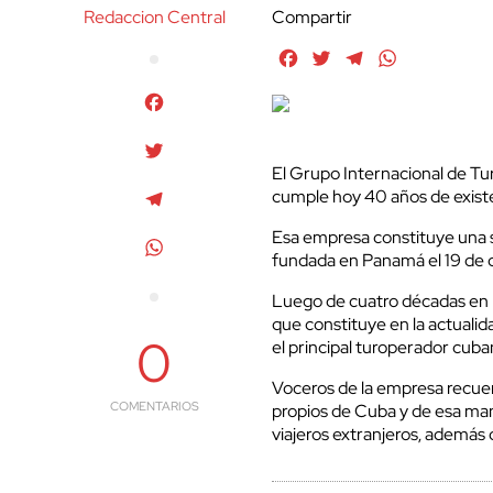
Redaccion Central
Compartir
Facebook
Twitter
Telegram
WhatsApp
Facebook
Twitter
El Grupo Internacional de T
cumple hoy 40 años de existe
Telegram
Esa empresa constituye una s
WhatsApp
fundada en Panamá el 19 de 
Luego de cuatro décadas en la
que constituye en la actuali
0
el principal turoperador cub
Voceros de la empresa recuer
COMENTARIOS
propios de Cuba y de esa mane
viajeros extranjeros, además d