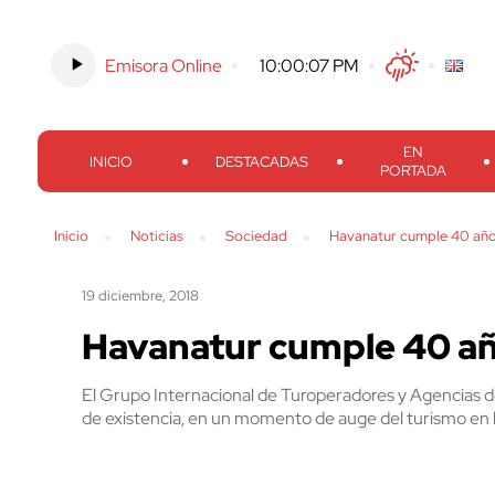
-
10:00:08
Emisora Online
Twitter
Facebook
Threads
Inst
PM
EN
INICIO
DESTACADAS
PORTADA
Inicio
Noticias
Sociedad
Havanatur cumple 40 año
19 diciembre, 2018
Havanatur cumple 40 añ
El Grupo Internacional de Turoperadores y Agencias 
de existencia, en un momento de auge del turismo en la