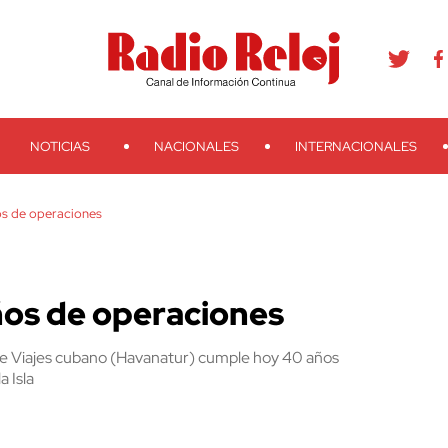
agram
Youtube
Telegram
Teveo
Ivoox
RSS
Search
NOTICIAS
NACIONALES
INTERNACIONALES
s de operaciones
os de operaciones
de Viajes cubano (Havanatur) cumple hoy 40 años
 Isla