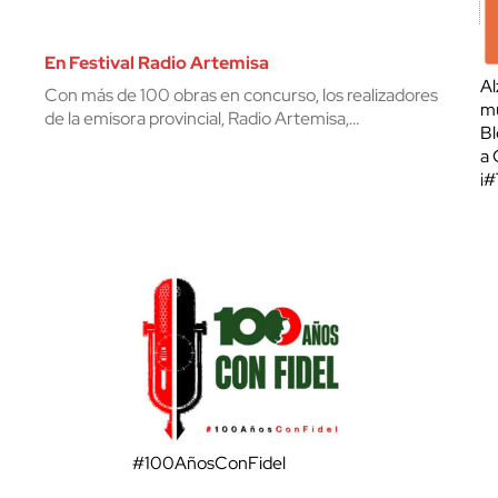
En Festival Radio Artemisa
Al
Con más de 100 obras en concurso, los realizadores
mu
de la emisora provincial, Radio Artemisa,…
Bl
a 
¡
#100AñosConFidel