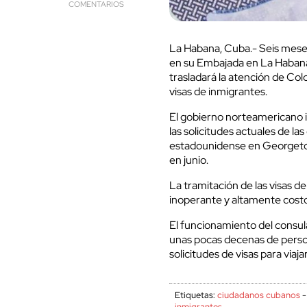
COMENTARIOS
La Habana, Cuba.- Seis meses
en su Embajada en La Habana
trasladará la atención de Co
visas de inmigrantes.
El gobierno norteamericano i
las solicitudes actuales de la
estadounidense en Georgetown
en junio.
La tramitación de las visas d
inoperante y altamente costo
El funcionamiento del consu
unas pocas decenas de persona
solicitudes de visas para viaj
Etiquetas:
ciudadanos cubanos
inmigrantes