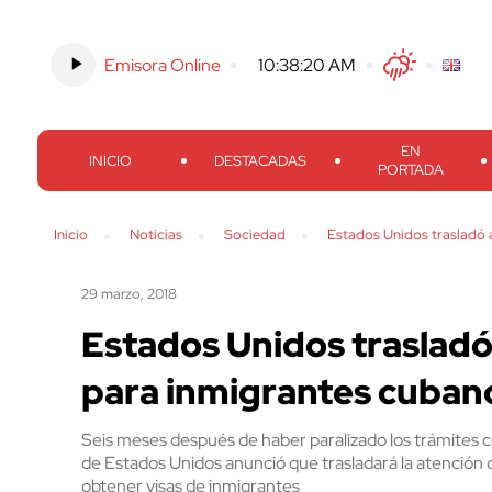
Emisora Online
-
10:38:21 AM
Twitter
Facebook
Threads
Inst
EN
INICIO
DESTACADAS
PORTADA
Inicio
Noticias
Sociedad
Estados Unidos trasladó 
29 marzo, 2018
Estados Unidos trasladó
para inmigrantes cuban
Seis meses después de haber paralizado los trámites 
de Estados Unidos anunció que trasladará la atención
obtener visas de inmigrantes