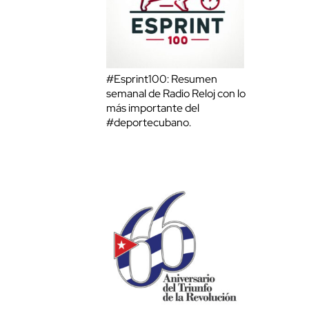
#Esprint100: Resumen
semanal de Radio Reloj con lo
más importante del
#deportecubano.