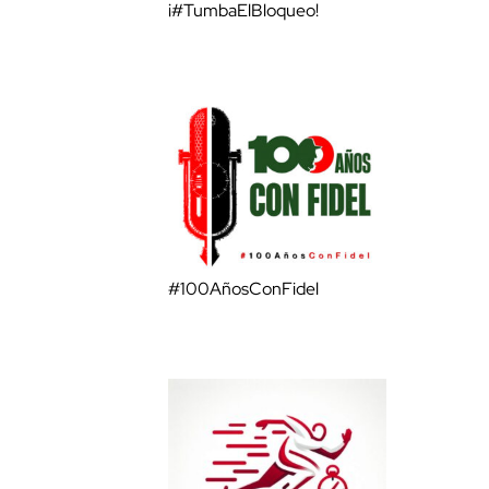
¡#TumbaElBloqueo!
#100AñosConFidel