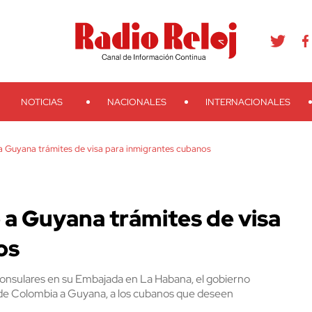
agram
Youtube
Telegram
Teveo
Ivoox
RSS
Search
NOTICIAS
NACIONALES
INTERNACIONALES
a Guyana trámites de visa para inmigrantes cubanos
 a Guyana trámites de visa
os
consulares en su Embajada en La Habana, el gobierno
 de Colombia a Guyana, a los cubanos que deseen