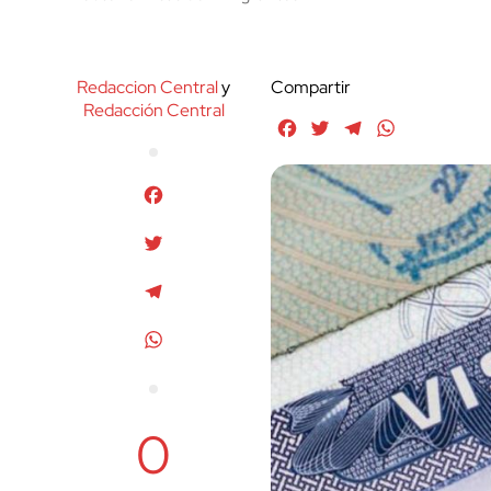
Redaccion Central
y
Compartir
Redacción Central
Facebook
Twitter
Telegram
WhatsApp
Facebook
Twitter
Telegram
WhatsApp
0