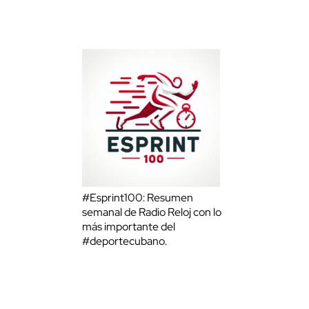
#Esprint100: Resumen
semanal de Radio Reloj con lo
más importante del
#deportecubano.