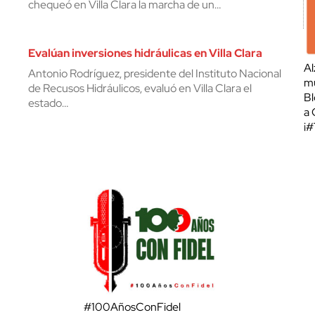
chequeó en Villa Clara la marcha de un…
Evalúan inversiones hidráulicas en Villa Clara
Al
Antonio Rodríguez, presidente del Instituto Nacional
mu
de Recusos Hidráulicos, evaluó en Villa Clara el
Bl
estado…
a 
¡
#100AñosConFidel