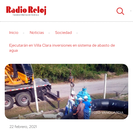
cerrar
Inicio
Noticias
Sociedad
Ejecutarán en Villa Clara inversiones en sistema de abasto de
agua
VANGUARDIA
22 febrero, 2021