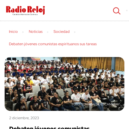
cerrar
Inicio
Noticias
Sociedad
Debaten jóvenes comunistas espirituanos sus tareas
TOMADA DE ESCAMBRAY
2 diciembre, 2023
Debaten jóvenes comunistas