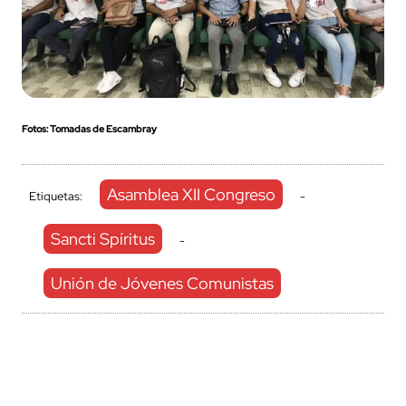
Fotos: Tomadas de Escambray
Asamblea XII Congreso
Etiquetas:
-
Sancti Spíritus
-
Unión de Jóvenes Comunistas