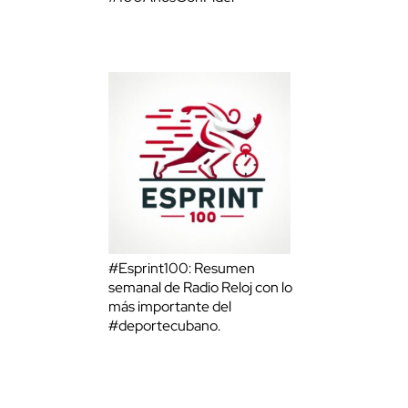
#Esprint100: Resumen
semanal de Radio Reloj con lo
más importante del
#deportecubano.