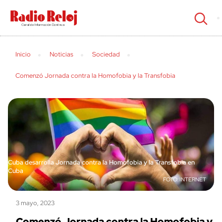
cerrar
Inicio
Noticias
Sociedad
Comenzó Jornada contra la Homofobia y la Transfobia
Cuba desarrolla Jornada contra la Homofobia y la Transfobia en
Cuba
INTERNET
3 mayo, 2023
Comenzó Jornada contra la Homofobia y