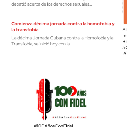
debatió acerca de los derechos sexuales…
Comienza décima jornada contra la homofobia y
la transfobia
Al
mu
La décima Jornada Cubana contra la Homofobia y la
Bl
Transfobia, se inició hoy con la…
a 
¡
#100AñosConFidel