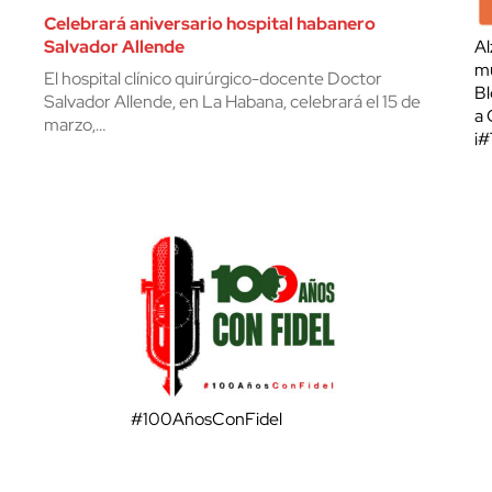
Celebrará aniversario hospital habanero
Salvador Allende
Al
mu
El hospital clínico quirúrgico-docente Doctor
Bl
Salvador Allende, en La Habana, celebrará el 15 de
a 
marzo,…
¡
#100AñosConFidel