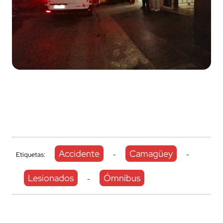
Accidente
Camagüey
Etiquetas:
-
-
Lesionados
Ómnibus
-