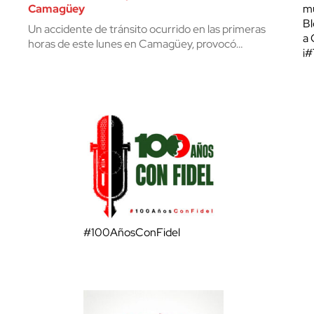
Camagüey
mu
Bl
Un accidente de tránsito ocurrido en las primeras
a 
horas de este lunes en Camagüey, provocó…
¡
#100AñosConFidel