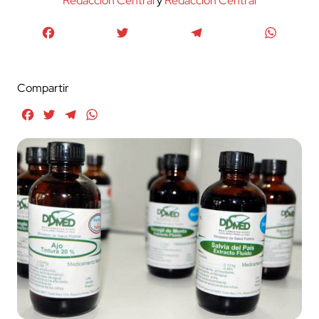
Redaccion Central
y
Redacción Central
Facebook
Twitter
Telegram
WhatsA
Compartir
Facebook
Twitter
Telegram
WhatsApp