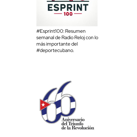
#Esprint100: Resumen
semanal de Radio Reloj con lo
más importante del
#deportecubano.