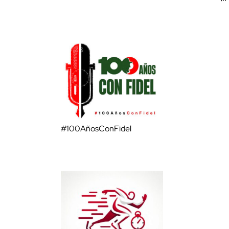
#100AñosConFidel