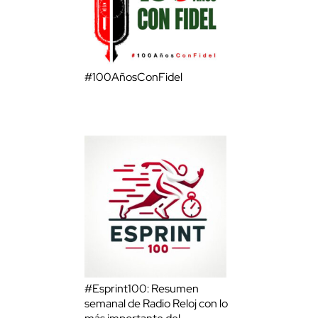
#100AñosConFidel
#Esprint100: Resumen
semanal de Radio Reloj con lo