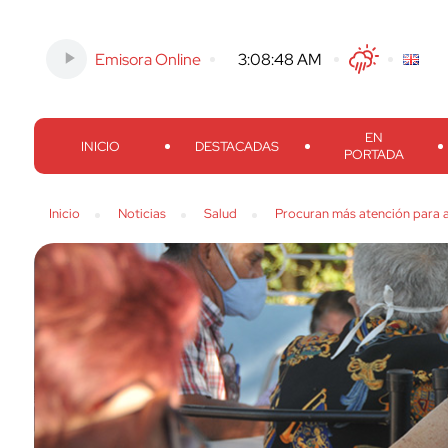
Emisora Online
-
3:08:49 AM
Twitter
Facebook
Threads
Inst
EN
INICIO
DESTACADAS
PORTADA
Inicio
Noticias
Salud
Procuran más atención para 