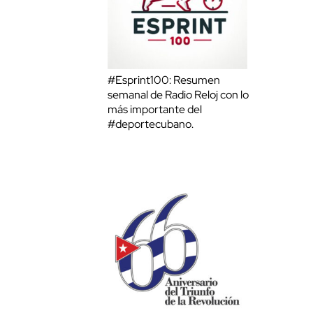
#Esprint100: Resumen
semanal de Radio Reloj con lo
más importante del
#deportecubano.