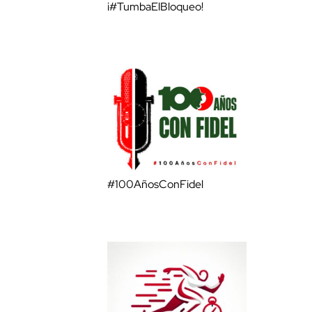
¡#TumbaElBloqueo!
#100AñosConFidel