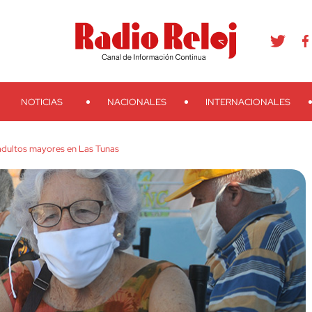
agram
Youtube
Telegram
Teveo
Ivoox
RSS
Search
NOTICIAS
NACIONALES
INTERNACIONALES
adultos mayores en Las Tunas