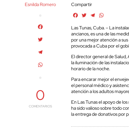
Esnilda Romero
Compartir
Facebook
Twitter
Telegram
WhatsApp
Facebook
Las Tunas, Cuba. – La instala
ancianos, es una de las medi
Twitter
por una mejor atención a sus
provocada a Cuba por el gob
Telegram
El director general de Salud,
la iluminación de las instalac
WhatsApp
horario de la noche.
Para encarar mejor el envejec
el personal médico y asisten
0
atención a los adultos mayore
En Las Tunas el apoyo de los
COMENTARIOS
ha sido valioso sobre todo co
la entrega de donativos por p