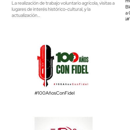
mu
La realización de trabajo voluntario agrícola, visitas a
Bl
lugares de interés histórico-cultural, y la
a 
actualización…
¡
#100AñosConFidel