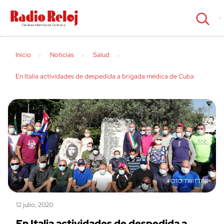
cerrar
Inicio
Noticias
Salud
En Italia actividades de despedida a brigada médica de Cuba
TWITTER
12 julio, 2020
En Italia actividades de despedida a