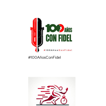
#100AñosConFidel