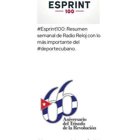
#Esprint100: Resumen
semanal de Radio Reloj con lo
más importante del
#deportecubano.