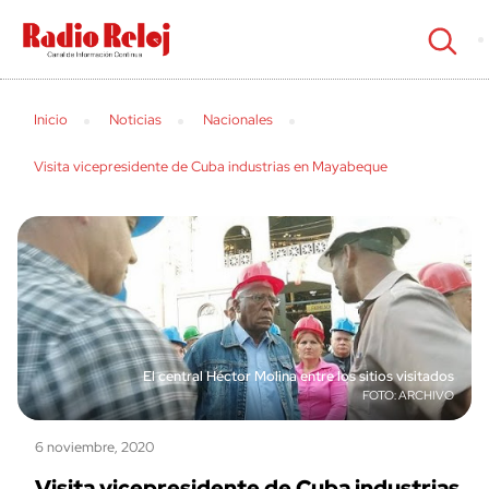
cerrar
Inicio
Noticias
Nacionales
Visita vicepresidente de Cuba industrias en Mayabeque
El central Héctor Molina entre los sitios visitados
ARCHIVO
6 noviembre, 2020
Visita vicepresidente de Cuba industrias