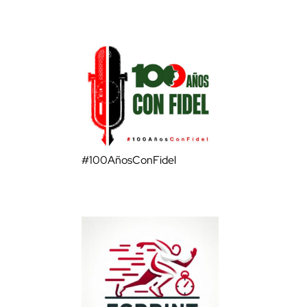
#100AñosConFidel