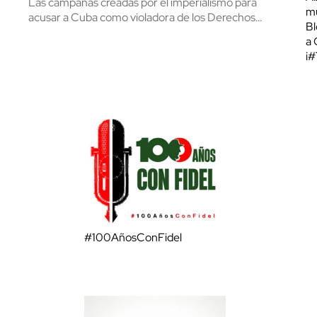
Las campañas creadas por el imperialismo para
mu
acusar a Cuba como violadora de los Derechos…
Bl
a 
¡
#100AñosConFidel