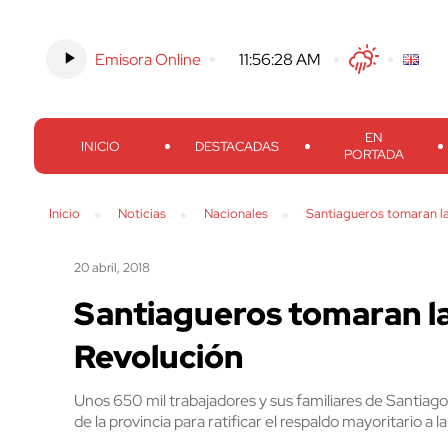
Emisora Online
-
11:56:29 AM
Twitter
Facebook
Threads
Inst
EN
INICIO
DESTACADAS
PORTADA
Inicio
Noticias
Nacionales
Santiagueros tomaran la
20 abril, 2018
Santiagueros tomaran las
Revolución
Unos 650 mil trabajadores y sus familiares de Santiago
de la provincia para ratificar el respaldo mayoritario a 