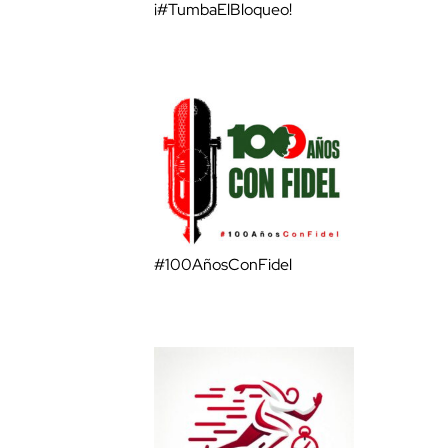
¡#TumbaElBloqueo!
#100AñosConFidel