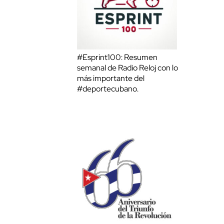
#Esprint100: Resumen
semanal de Radio Reloj con lo
más importante del
#deportecubano.