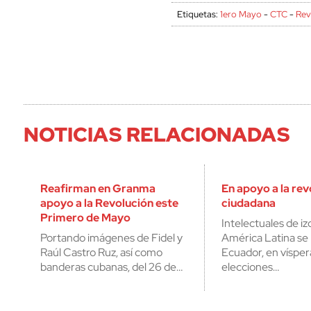
Etiquetas:
1ero Mayo
-
CTC
-
Rev
NOTICIAS RELACIONADAS
Reafirman en Granma
En apoyo a la rev
apoyo a la Revolución este
ciudadana
Primero de Mayo
Intelectuales de iz
Portando imágenes de Fidel y
América Latina se 
Raúl Castro Ruz, así como
Ecuador, en vísper
banderas cubanas, del 26 de…
elecciones…