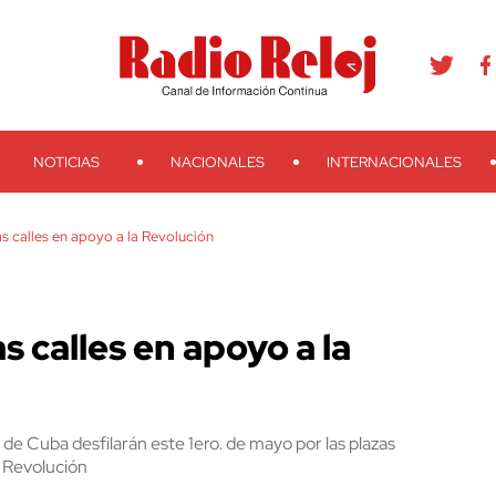
agram
Youtube
Telegram
Teveo
Ivoox
RSS
Search
NOTICIAS
NACIONALES
INTERNACIONALES
s calles en apoyo a la Revolución
 calles en apoyo a la
 de Cuba desfilarán este 1ero. de mayo por las plazas
la Revolución