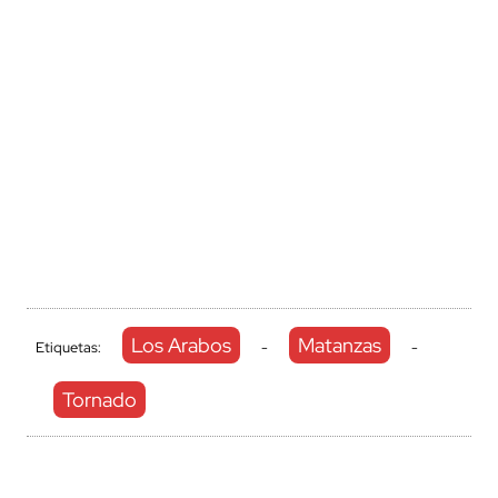
Los Arabos
Matanzas
Etiquetas:
-
-
Tornado