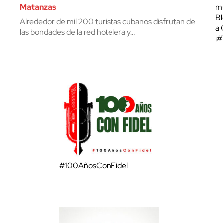
Matanzas
mu
Bl
Alrededor de mil 200 turistas cubanos disfrutan de
a 
las bondades de la red hotelera y…
¡
#100AñosConFidel