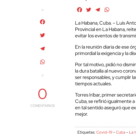
Facebook
Twitter
Telegram
WhatsApp
Facebook
La Habana, Cuba. – Luis Anto
Provincial en La Habana, reite
Twitter
evitar los eventos de transmi
En la reunión diaria de ese ór
Telegram
primordial la exigencia y la d
WhatsApp
Por tal motivo, pidió no dismi
la dura batalla al nuevo coro
ser responsables, y cumplir la
tiempos actuales.
0
Torres Iríbar, primer secreta
Cuba, se refirió igualmente a
COMENTARIOS
en tal sentido aseguró que ex
mejor.
Etiquetas:
Covid-19
-
Cuba
-
La 