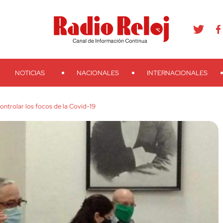
agram
Youtube
Telegram
Teveo
Ivoox
RSS
Search
NOTICIAS
NACIONALES
INTERNACIONALES
ontrolar los focos de la Covid-19