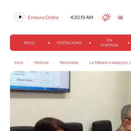
Emisora Online
-
4:20:20 AM
Twitter
Facebook
Threads
Inst
EN
INICIO
DESTACADAS
PORTADA
Inicio
Noticias
Nacionales
La Habana trabaja por c