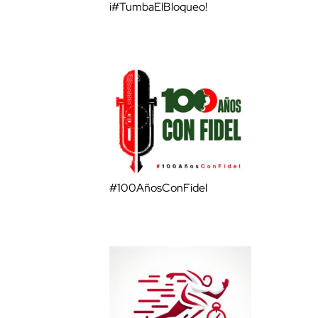
¡#TumbaElBloqueo!
#100AñosConFidel