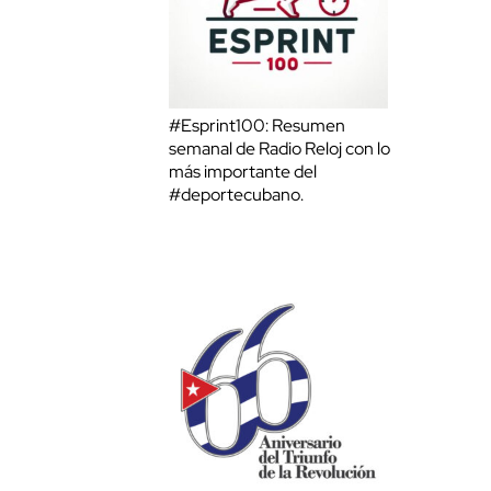
#Esprint100: Resumen
semanal de Radio Reloj con lo
más importante del
#deportecubano.