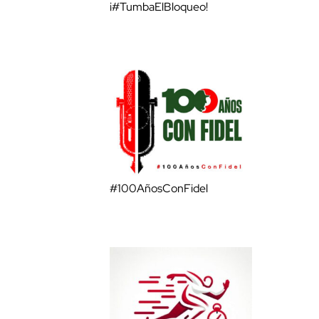
¡#TumbaElBloqueo!
#100AñosConFidel