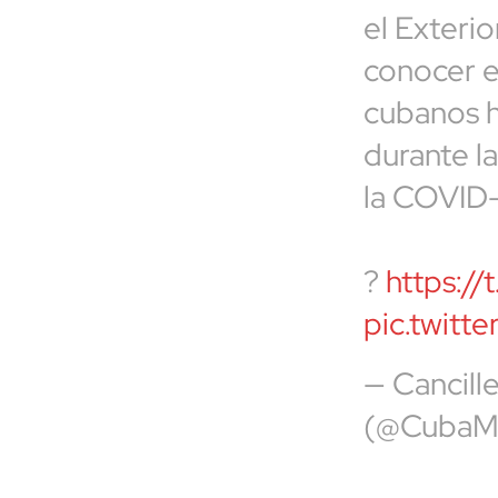
el Exterio
conocer e
cubanos h
durante l
la COVID-
?
https:/
pic.twit
— Cancill
(@CubaM