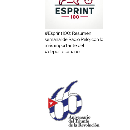
#Esprint100: Resumen
semanal de Radio Reloj con lo
más importante del
#deportecubano.