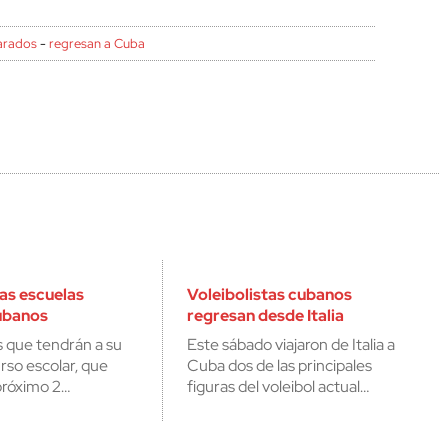
arados
-
regresan a Cuba
las escuelas
Voleibolistas cubanos
ubanos
regresan desde Italia
 que tendrán a su
Este sábado viajaron de Italia a
rso escolar, que
Cuba dos de las principales
próximo 2…
figuras del voleibol actual…