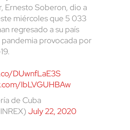
r, Ernesto Soberon, dio a
ste miércoles que 5 033
an regresado a su país
a pandemia provocada por
19.
/t.co/DUwnfLaE3S
ter.com/IbLVGUHBAw
ería de Cuba
INREX)
July 22, 2020