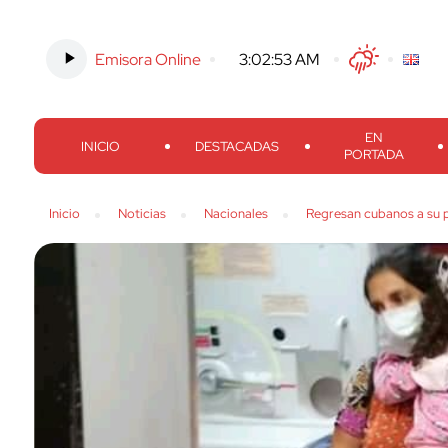
Emisora Online
-
3:02:54 AM
Twitter
Facebook
Threads
Inst
EN
INICIO
DESTACADAS
PORTADA
Inicio
Noticias
Nacionales
Regresan cubanos a su p