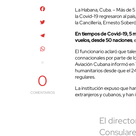
Facebook
La Habana, Cuba. – Más de 5 
la Covid-19 regresaron al paí
Twitter
la Cancillería, Ernesto Soberó
En tiempos de Covid-19, 5 
Telegram
vuelos, desde 50 naciones
,
WhatsApp
El funcionario aclaró que tales
connacionales por parte de lo
Aviación Cubana informó en 
humanitarios desde que el 2
0
regulares.
La institución expuso que han
COMENTARIOS
extranjeros y cubanos, y han 
El direct
Consulare