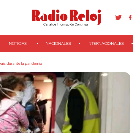
agram
Youtube
Telegram
Teveo
Ivoox
RSS
Search
NOTICIAS
NACIONALES
INTERNACIONALES
aís durante la pandemia