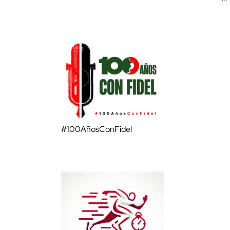
#100AñosConFidel