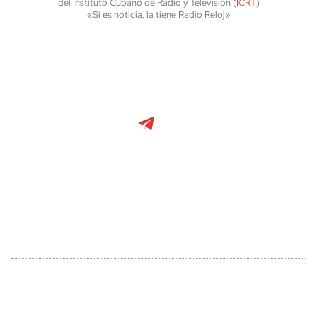
del Instituto Cubano de Radio y Televisión (
ICRT
)
«Si es noticia, la tiene Radio Reloj»