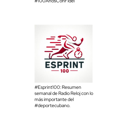
#100AñosConFidel
#Esprint100: Resumen
semanal de Radio Reloj con lo
más importante del
#deportecubano.