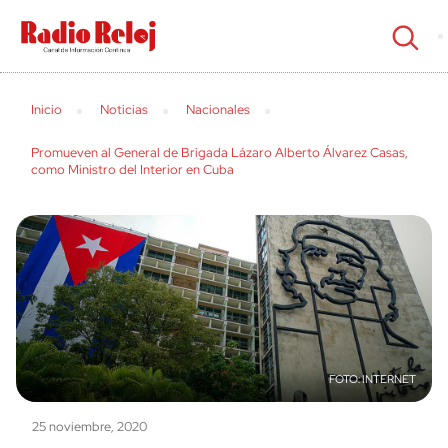
cerrar
Inicio
Noticias
Nacionales
Promueven al General de Brigada Lázaro Alberto Álvarez Casas,
como Ministro del Interior en Cuba
INTERNET
25 noviembre, 2020