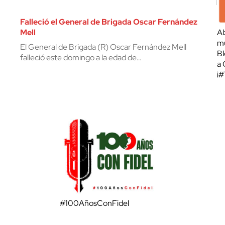
Falleció el General de Brigada Oscar Fernández
Mell
Al
mu
El General de Brigada (R) Oscar Fernández Mell
Bl
falleció este domingo a la edad de…
a 
¡
#100AñosConFidel