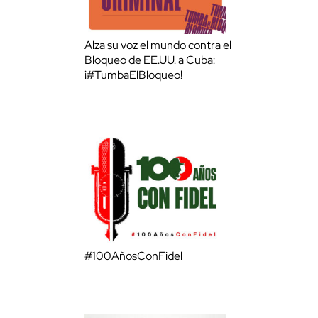
Alza su voz el mundo contra el
Bloqueo de EE.UU. a Cuba:
¡#TumbaElBloqueo!
#100AñosConFidel