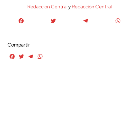
Redaccion Central
y
Redacción Central
Facebook
Twitter
Telegram
WhatsA
Compartir
Facebook
Twitter
Telegram
WhatsApp