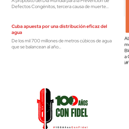
A propósito del Día Mundial para la Prevención de
Defectos Congénitos, tercera causa de muerte…
Cuba apuesta por una distribución eficaz del
agua
Al
De los mil 700 millones de metros cúbicos de agua
mu
que se balancean al año…
Bl
a 
¡