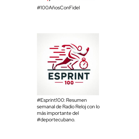
#100AñosConFidel
#Esprint100: Resumen
semanal de Radio Reloj con lo
más importante del
#deportecubano.