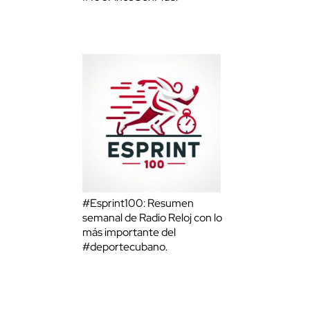
#Esprint100: Resumen
semanal de Radio Reloj con lo
más importante del
#deportecubano.