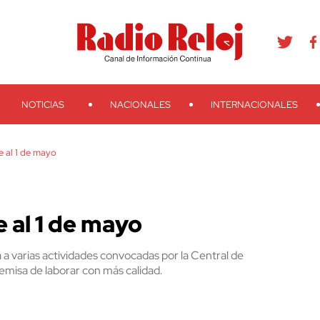
agram
Youtube
Telegram
Teveo
Ivoox
RSS
Search
NOTICIAS
NACIONALES
INTERNACIONALES
e al 1 de mayo
 al 1 de mayo
 a varias actividades convocadas por la Central de
remisa de laborar con más calidad.