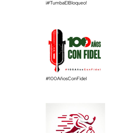
¡#TumbaElBloqueo!
#100AñosConFidel