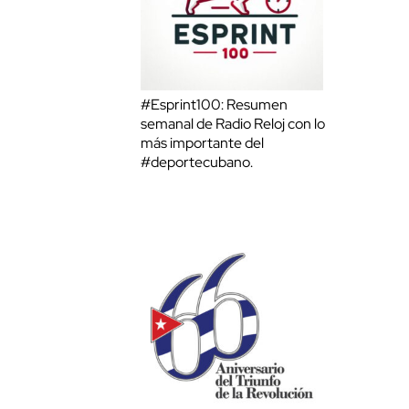
#Esprint100: Resumen
semanal de Radio Reloj con lo
más importante del
#deportecubano.