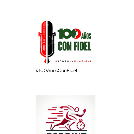
#100AñosConFidel